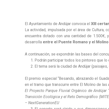
El Ayuntamiento de Andújar convoca el
XIII certa
La actividad, impulsada por el área de Cultura, 
encuentra dotado con una cantidad de 1.500€, y
desarrolla
entre el Puente Romano y el Molino
A continuación, se expondrán las bases del con
Podrán participar todos los pintores que lo
El tema será la ciudad de Andújar (paisajes, c
El premio especial “Besando, abrazando el Guadalq
en el tramo que transcurre entre El Molino de la
El Proyecto Parque Fluvial Orgánico de Andújar 
Transición Ecológica y el Reto Demográfico (MITE
– NextGenerationEU
El soporte será rígido y sus dimensiones n