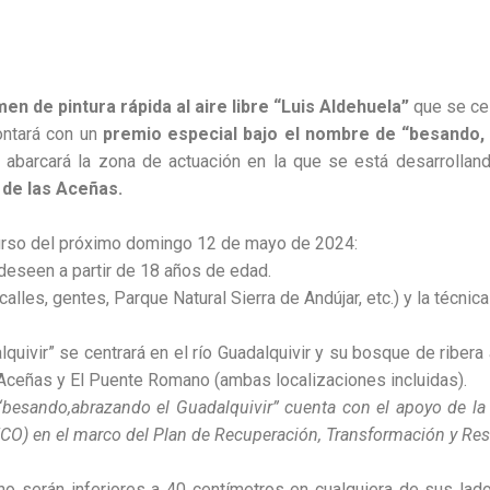
men de pintura rápida al aire libre “Luis Aldehuela”
que se ce
contará con un
premio especial bajo el nombre de “besando, 
 abarcará la zona de actuación en la que se está desarrolland
 de las Aceñas.
curso del próximo domingo 12 de mayo de 2024:
 deseen a partir de 18 años de edad.
alles, gentes, Parque Natural Sierra de Andújar, etc.) y la técnica 
uivir” se centrará en el río Guadalquivir y su bosque de ribera 
s Aceñas y El Puente Romano (ambas localizaciones incluidas).
“besando,abrazando el Guadalquivir” cuenta con el apoyo de la 
CO) en el marco del Plan de Recuperación, Transformación y Resi
o serán inferiores a 40 centímetros en cualquiera de sus lado