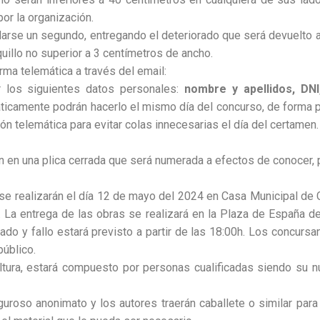
or la organización.
larse un segundo, entregando el deteriorado que será devuelto a 
uillo no superior a 3 centímetros de ancho.
ma telemática a través del email:
r los siguientes datos personales:
nombre y apellidos, DNI
ticamente podrán hacerlo el mismo día del concurso, de forma pr
ón telemática para evitar colas innecesarias el día del certamen.
en una plica cerrada que será numerada a efectos de conocer, po
 se realizarán el día 12 de mayo del 2024 en Casa Municipal de C
h. La entrega de las obras se realizará en la Plaza de España 
jurado y fallo estará previsto a partir de las 18:00h. Los concur
público.
ltura, estará compuesto por personas cualificadas siendo su n
uroso anonimato y los autores traerán caballete o similar para