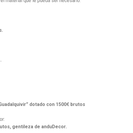
 el material que le pueda ser necesario.
s.
.
uadalquivir” dotado con 1500€ brutos
or:
tos, gentileza de anduDecor.