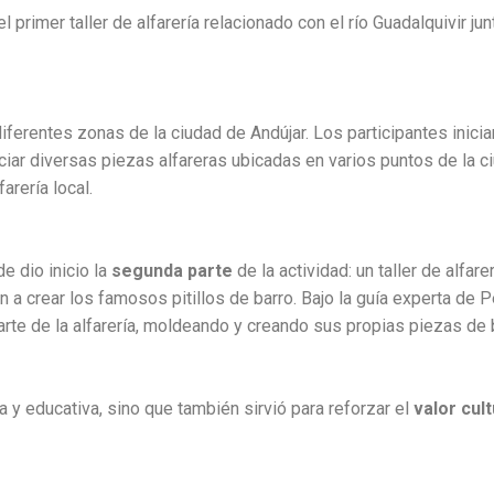
l primer taller de alfarería relacionado con el río Guadalquivir j
iferentes zonas de la ciudad de Andújar. Los participantes inici
iar diversas piezas alfareras ubicadas en varios puntos de la ci
arería local.
de dio inicio la
segunda parte
de la actividad: un taller de alfar
on a crear los famosos pitillos de barro. Bajo la guía experta de 
rte de la alfarería, moldeando y creando sus propias piezas de 
ca y educativa, sino que también sirvió para reforzar el
valor cult